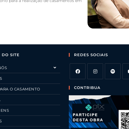
ório para a realização de casamentos em
 DO SITE
REDES SOCIAIS
NÓS
S
CONTRIBUA
PARA O CASAMENTO
A
GENS
S