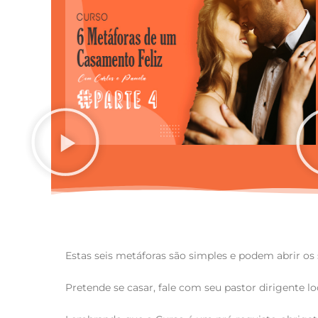
Estas seis metáforas são simples e podem abrir os
Pretende se casar, fale com seu pastor dirigente lo