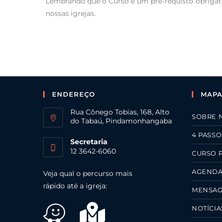
Lembrando que o Curso é um pré-requisto obrigat
nossas igrejas.
ENDEREÇO
MAPA
Rua Cônego Tobias, 168, Alto
SOBRE 
do Tabaú, Pindamonhangaba
4 PASSO
Secretaria
12 3642-6060
CURSO 
AGEND
Veja qual o percurso mais
rápido até a igreja:
MENSA
NOTÍCIA