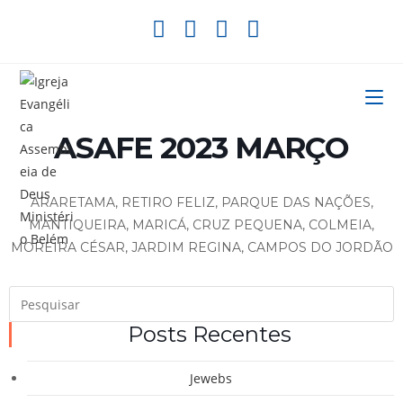
Ir
para
o
conteúdo
ASAFE 2023 MARÇO
ARARETAMA, RETIRO FELIZ, PARQUE DAS NAÇÕES,
MANTIQUEIRA, MARICÁ, CRUZ PEQUENA, COLMEIA,
MOREIRA CÉSAR, JARDIM REGINA, CAMPOS DO JORDÃO
P
a
Posts Recentes
t
“
Jewebs
p