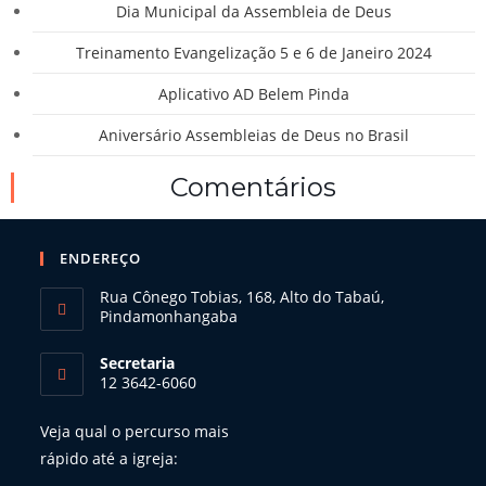
f
Dia Municipal da Assembleia de Deus
o
Treinamento Evangelização 5 e 6 de Janeiro 2024
p
d
Aplicativo AD Belem Pinda
p
Aniversário Assembleias de Deus no Brasil
Comentários
ENDEREÇO
Rua Cônego Tobias, 168, Alto do Tabaú,
Pindamonhangaba
Secretaria
12 3642-6060
Veja qual o percurso mais
rápido até a igreja: