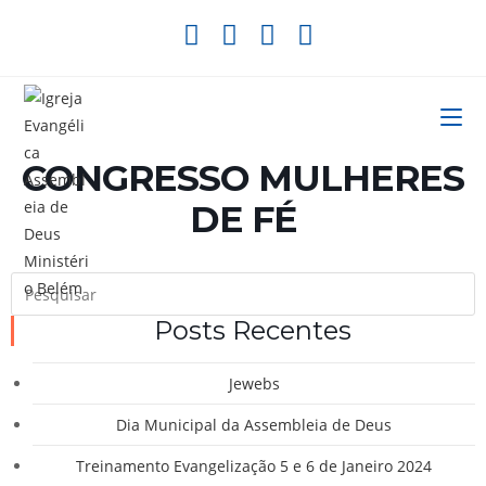
Ir
para
o
conteúdo
CONGRESSO MULHERES
DE FÉ
P
a
Posts Recentes
t
“
Jewebs
p
f
Dia Municipal da Assembleia de Deus
o
Treinamento Evangelização 5 e 6 de Janeiro 2024
p