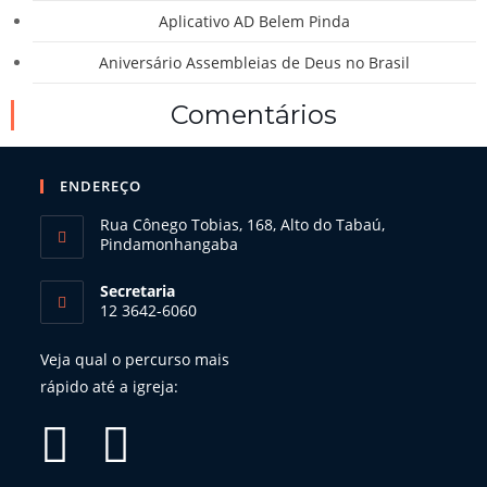
d
Aplicativo AD Belem Pinda
p
Aniversário Assembleias de Deus no Brasil
Comentários
ENDEREÇO
Rua Cônego Tobias, 168, Alto do Tabaú,
Pindamonhangaba
Secretaria
12 3642-6060
Veja qual o percurso mais
rápido até a igreja: