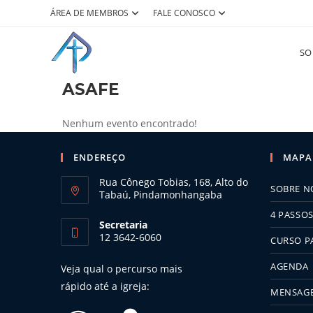
Ir
ÁREA DE MEMBROS
FALE CONOSCO
para
o
SO
conteúdo
ASAFE
Nenhum evento encontrado!
ENDEREÇO
MAPA 
Rua Cônego Tobias, 168, Alto do
SOBRE N
Tabaú, Pindamonhangaba
4 PASSO
Secretaria
12 3642-6060
CURSO P
AGENDA
Veja qual o percurso mais
rápido até a igreja:
MENSAG